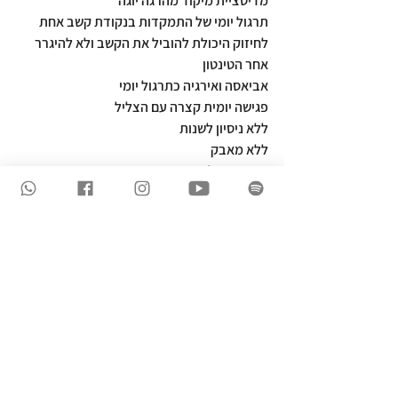
מדיטציית מיקוד מהרגה יוגה
תרגול יומי של התמקדות בנקודת קשב אחת
לחיזוק היכולת להוביל את הקשב ולא להיגרר 
אחר הטינטון
אביאסה ואירגיה כתרגול יומי
פגישה יומית קצרה עם הצליל
ללא ניסיון לשנות
ללא מאבק
ובתשומת לב יציבה ואי אחיזה
תוצאות וסיכום קליני
במהלך התהליך נצפתה ירידה משמעותית 
בעוצמת הסבל, שיפור ביכולת השהייה 
בסביבות רועשות, ירידה ברמת הדריכות 
הכללית, ושיפור בתפקוד היומיומי. הטינטון לא 
נעלם בהכרח לחלוטין, אך חדל להיות גורם 
מרכזי המנהל את ההכרה ואת ההתנהלות.
המקרה מדגים כי טינטון יכול להיתפס כתופעה 