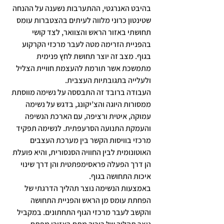
בהיבט האנרגטי, ההתערבות נשענה על ההנחה 
שטינטון כרוני מלווה לעיתים בהצטברות עומס 
תחושתי באזור הראש והצוואר, לצד קושי 
בהפניית הזרימה מטה לעבר מרכזי הקרקוע 
בגוף. מצב זה יוצר תחושת לחץ פנימית 
מתמשכת אשר תורמת להעצמת חוויית הצליל 
ולעלייה בתגובתיות העצבית.
העבודה ברובד זה התבססה על נשימה מווסתת 
ממסורות היוגה והצ’יקונג, בדגש על נשימה 
עמוקה, איטית ורציפה, עם הארכת הנשיפה 
והעמקת התנועה הסרעפתית. לנשימה תפקיד 
מרכזי בוויסות הקשר בין מערכת העצבים 
האוטונומית לבין החוויה הסנסורית, והיא פועלת 
הן דרך הפעלה פראסימפתטית והן דרך שינוי 
איכות התחושה בגוף.
באמצעות הנשימה נוצר תהליך הדרגתי של 
הפחתת עומס מן הראש והפניית התחושה 
והקשב לעבר מרכזי הגוף התחתונים. במקביל 