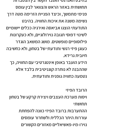
בהיבט האנרגטי הוסבר הקשר בין הצטברות 
תחושתית באזור הראש והצוואר לבין עומס 
פנימי מתמשך, וכיצד הפניית הזרימה מטה דרך 
נשימה משנה את איכות החוויה. בהיבט 
התודעתי הוצגו אביאסה ואירגיה ככלים יישומיים 
לשינוי דפוסי תגובה נוירולוגיים, ולא כעקרונות 
פילוסופיים מופשטים. מושג המשאב הוגדר 
כעוגן פיזי רגשי ותודעתי של בטחון, ולא כחשיבה 
חיובית גרידא.
הידע הועבר באופן אינטגרטיבי עם החוויה, כך 
שההבנה לא נותרה קוגניטיבית בלבד אלא 
נטמעה כחוויה גופנית ותודעתית.
הרובד הפיזי
ויסות מערכת העצבים ויצירת קרקע של בטחון 
תחושתי
ההתערבות ברובד הפיזי כוונה להפחתת 
עוררות היתר הכללית ולשחרור עומסים 
נוירו-מיו-פאשיאליים מאזורים הקשורים 