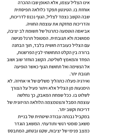
אינו הצליל עצמו, אלא האופן שבו ההכרה 
אוחזת בו. הטינטון תפקד כלולאה תפיסתית 
שבה הקשב נצמד לצליל, הגוף נכנס לדריכות, 
והדריכות מחזקת את עוצמת החוויה.
אביאסה הוטמעה כתרגול של תשומת לב יציבה, 
ממושכת ולא תגובתית. המטופל תרגל פגישה 
עם הצליל כעובדה חושית בלבד, תוך הבחנה 
ברורה בין הקלט התחושתי לבין הפרשנות, 
הפחד והמאמץ לשליטה. הקשב הוחזר שוב ושוב 
אל הנשימה ואל תחושת הגוף כאשר הופיעה 
תגובת יתר.
ואירגיה פעלה כתהליך משלים של אי אחיזה. לא 
הימנעות מן הצליל אלא ויתור פעיל על הצורך 
לשלוט בו. ככל שפחת המאבק, כך נחלשה 
עוצמת הסבל והצטמצמה הלולאה ההיזונית של 
דריכות וקשב יתר.
במקביל נבנתה עבודה שיטתית של בניית 
משאב סומטי רגשי ותודעתי. המשאב הוגדר 
כמצב פנימי של יציבות, שקט ובטחון, המתבסס 