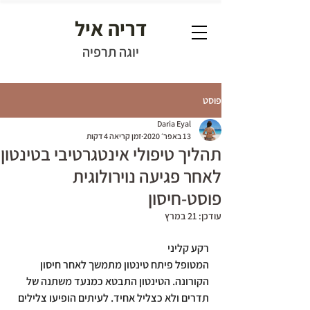
דריה איל
יוגה תרפיה
פוסט
Daria Eyal
13 באפר׳ 2020
זמן קריאה 4 דקות
תהליך טיפולי אינטגרטיבי בטינטון
לאחר פגיעה נוירולוגית
פוסט-חיסון
עודכן:
21 במרץ
רקע קליני
המטופל פיתח טינטון מתמשך לאחר חיסון 
הקורונה. הטינטון התבטא כמנעד משתנה של 
תדרים ולא כצליל אחיד. לעיתים הופיעו צלילים 