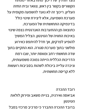
נוצר תהליך של ריכוך מתח באזורי מפתח 
הקשורים בקשר בין ראש, צוואר ובית החזה 
העליון. ריכוך זה לא נועד להשפעה מקומית על 
מערכת השמיעה, אלא ליצירת שינוי כולל 
בדינמיקה התחושתית של המערכת.
כתוצאה מן ההתערבות האנרגטית נצפה שינוי 
באיכות החוויה של הטינטון. הצליל המשיך 
להופיע לפרקים, אך חדל להיתפס כאירוע 
פולשני בתוך מערכת סגורה. הוא התקיים בתוך 
שדה תחושתי רחב ומווסת יותר, שבו רמת 
הדריכות הכללית הייתה נמוכה משמעותית, 
וניכרה עלייה ביכולת לשהות בסביבות רועשות 
ללא קריסה תחושתית.
רובד ההכרה
אביאסה ואירגיה, בניית משאב ופירוק לולאת 
הטינטון
ברובד ההכרה התברר כי מרכיב מרכזי בסבל 