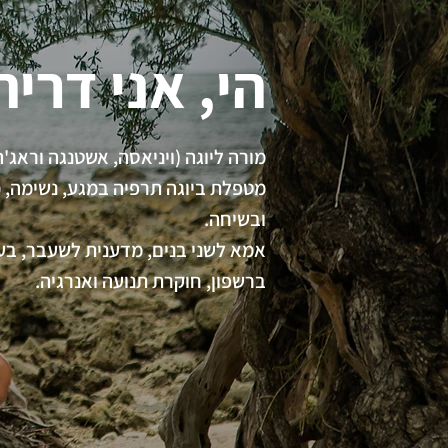
הי, אני דריה
מורה ליוגה (ויניאסה, אשטנגה וראג'ה) 
מטפלת ביוגה תרפיה במגע, נשימה, 
ובשיחה.
אמא לשני בנים, מדענית לשעבר, בע
ברשפון, חוקרת תנועה ואנרגיה.