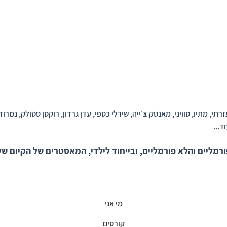
תי, מתיו, סוויני, מאנטק צ׳ייה, שירלי כספי, עדן גרדון, רוקסן סטולק, נמרוד
ד...
מליים והלא פורמליים, ובייחוד לילדי, המאסטרים של הקיום של
מי אני
קורסים