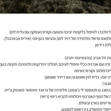
זולברג לטיפול בלקויות יציבה ותנועה וקורס העמקה עם גלית לוין)
פונס טרשל ותלמידה של דויד לוט) ובעיסוי בטן יפני (איריס אבארבנל).
ללת רידמן
ת תל אביב (בהצטיינות יתרה)
ה עם אנרגיה ככלי טיפולי לעיכוב תהליכי הזדקנות ולתמיכה תקינה בגוף 
נדפולנס וקורסי נשימה
ה יוגה- גלית לוין ואשטנגה עם דייויד סוונסון)
ונגר)
גטונג גו ומאסטר לי ג'ונפנג) תלמידה של גראנד מאסטר מאנטק צ'ייה.
 הגוף האנרגטי ויכולותיו להביא ריפוי (רישי)
ריטים בארץ ובעולם.
חודי המשולב בין רשפון לקופנגן.