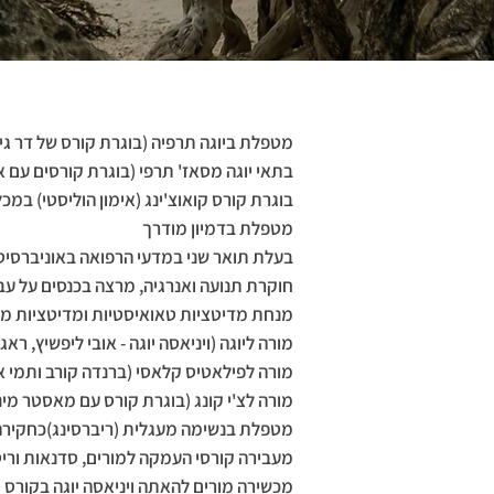
מטפלת ביוגה תרפיה (בוגרת קורס של דר גיל 
בתאי יוגה מסאז' תרפי (בוגרת קורסים עם אל
בוגרת קורס קואוצ'ינג (אימון הוליסטי) במכ
מטפלת בדמיון מודרך
בעלת תואר שני במדעי הרפואה באוניברסיט
חוקרת תנועה ואנרגיה, מרצה בכנסים על עבוד
מנחת מדיטציות טאואיסטיות ומדיטציות מיי
מורה ליוגה (ויניאסה יוגה - אובי ליפשיץ, ראג'
מורה לפילאטיס קלאסי (ברנדה קורב ותמי א
מורה לצ'י קונג (בוגרת קורס עם מאסטר מינ
מטפלת בנשימה מעגלית (ריברסינג)כחקירה של
מעבירה קורסי העמקה למורים, סדנאות וריט
מכשירה מורים להאתה ויניאסה יוגה בקורס יי