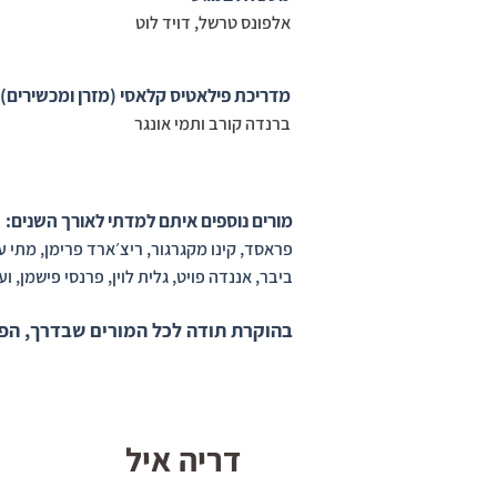
אלפו
נס טרשל, דויד לוט
מדריכת פילאטיס קלאסי (מזרן ומכשירים)
ברנדה קורב ותמי אונגר
מורים נוספים איתם למדתי לאורך השנים:
פראסד, קינו מקגרגור, ריצ׳ארד פרימן, מתי עזר
ביבר, אננדה פויט, גלית לוין, פרנסי פישמן, ועו
בהוקרת תודה לכל המורים שבדרך, הפור
דריה איל