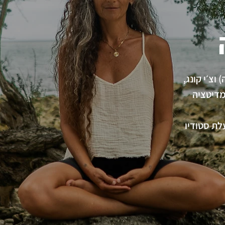
וצ׳י קונג,
מדיטציה
לת סטודיו