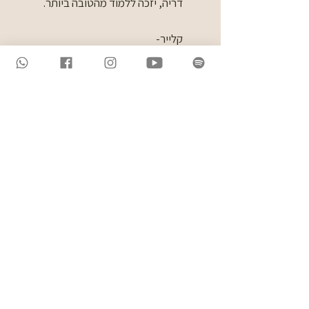
דריה, יזכה ללמוד מהטובה ביותר.
קלייר-
הכי ממליצה בעולם על דריה כמורה
ליוגה מדהימה ומורה בקורס מורים,
וכאישה מעוררת השראה שמביאה איתה
עוצמות,חכמה,ידע וכנות נדירה🙏🏼
בתקופה קשה ומאתגרת בחיי מצאתי
אצלה לא רק שיעורי יוגה וקורס מורים
ליוגה וקורס מסע אנרגטי, אלה מרחב
תומך ומרפא. מודה לך על זה וממליצה
בחום , מי שילמד אצלך יזכה!
אלייה-
דריה מורה מדהימה, עם ידע בילתי
נגמר! יודעת להעביר את הידע שלה
בצורה מדויקת, נעימה ומעניינת.
התרגול עם דריה מיוחד מאוד ומשלב