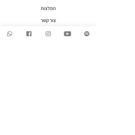
המלצות
צור קשר
חיפוש באתר
נגישות האתר
מדיניות הפרטיות
תקנון השימוש באתר
© כל הזכויות שמורות לדריה איל 2026